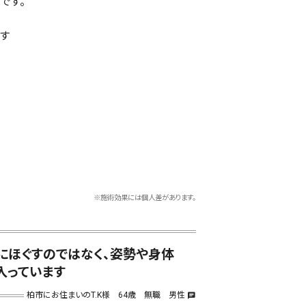
です。
す
※施術効果には個人差があります。
にほぐすのではなく、姿勢や身体
入っています
柏市にお住まいのT.K様 64歳 無職 男性
chat