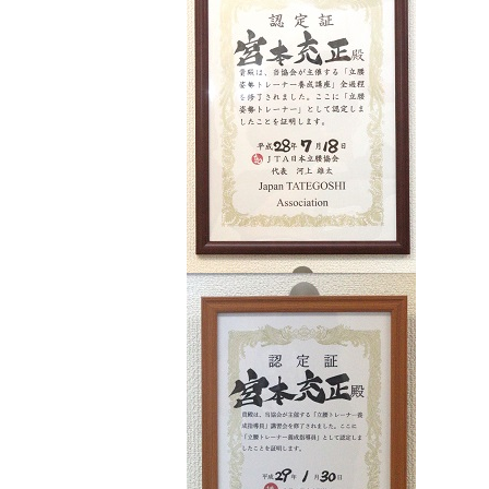
日㈰まで冬期休業させていただき
ます。
皆様のご理解の程、よろしくお願い
いたします。
2021.05.11
query_builder
【重要】新型コロナウイルス感
染に対する宮本ケアセンター
の対応方針について
いつもご利用ありがとうございます。
宮本ケアセンターの院長の宮本で
す。
宮本ケアセンターでは、安心して施
術を受けていただくための対策を
徹底しております。
詳しくは「院長日記」をご覧くださ
い。