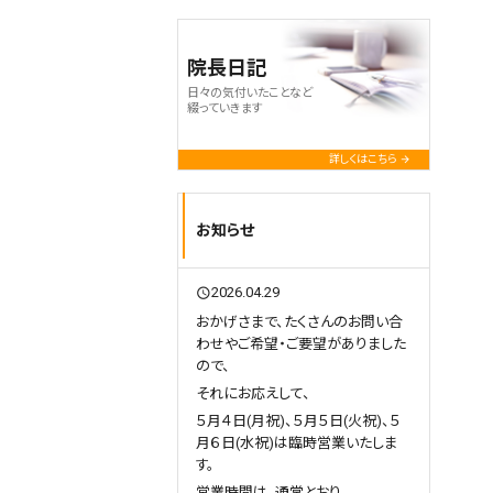
院長日記
日々の気付いたことなど
綴っていきます
詳しくはこちら
お知らせ
2026.04.29
query_builder
おかげさまで、たくさんのお問い合
わせやご希望・ご要望がありました
ので、
それにお応えして、
５月４日(月祝)、５月５日(火祝)、５
月６日(水祝)は臨時営業いたしま
す。
営業時間は、通常とおり