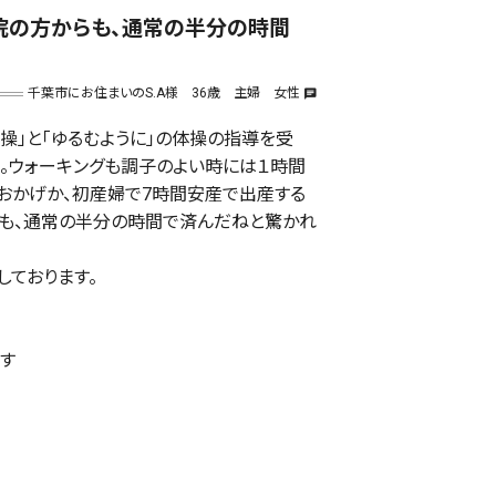
院の方からも、通常の半分の時間
千葉市にお住まいのS.A様 36歳 主婦 女性
chat
操」と「ゆるむように」の体操の指導を受
。ウォーキングも調子のよい時には１時間
おかげか、初産婦で7時間安産で出産する
らも、通常の半分の時間で済んだねと驚かれ
しております。
す