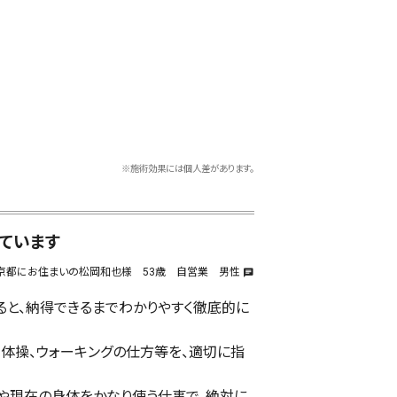
※施術効果には個人差があります。
ています
京都にお住まいの松岡和也様 53歳 自営業 男性
chat
ると、納得できるまでわかりやすく徹底的に
体操、ウォーキングの仕方等を、適切に指
や現在の身体をかなり使う仕事で、絶対に