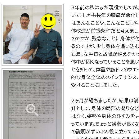
３年前の私はまだ現役でしたが
いて、しかも長年の腰痛が悪化
はあんなことや、こんなこともや
体改造が前提条件だと考えまし
のですが、残念なことに身体が
るのですが、少し身体を追い込む
右肩、左手首と故障が絶えなか
体中が固くなっていることを思
とを知って、体重や筋トレのウエ
的な身体全体のメインテナンス
受けることにしました。
２ヶ月が経ちましたが、結果は満
針として、身体の局部の凝りな
はなく、姿勢や身体のひずみを
っています。ちょっと講釈が長く
の説明がずいぶん役に立ってい