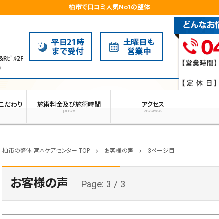
柏市で口コミ人気No1の整体
こだわり
施術料金及び施術時間
アクセス
price
access
柏市の整体 宮本ケアセンター TOP
お客様の声
3ページ目
chevron_right
chevron_right
お客様の声
Page: 3 / 3