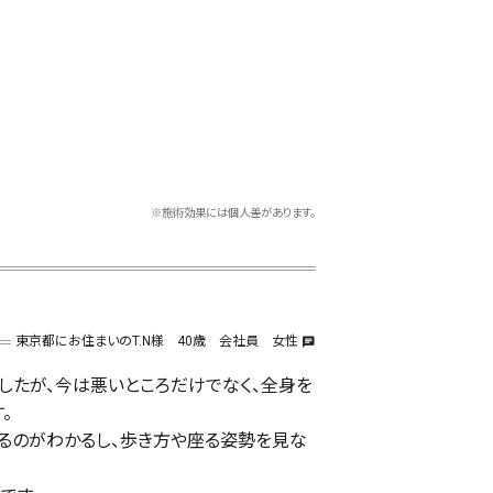
※施術効果には個人差があります。
東京都にお住まいのT.N様 40歳 会社員 女性
chat
したが、今は悪いところだけでなく、全身を
。
るのがわかるし、歩き方や座る姿勢を見な