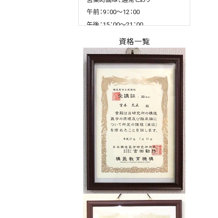
午前：9：00～12：00
午後：15：00～21：00
です。
資格一覧
この機会に施術を受けてみてはい
かがでしょうか？
2026.01.16
query_builder
1/17(土)から1/19(月)は研修のた
め臨時休業となります。
1/20(火)より通常営業となります。
研修により、さらにバージョンアッ
プして施術の質を上げてまいりま
す。
期待してお待ちください！
皆様のご理解の程よろしくお願いい
たします。
2025.12.28
query_builder
2025年12月28日㈰～2026年1月4