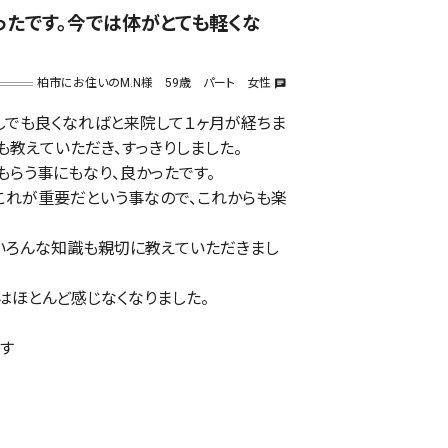
ったです。今では体がとても軽くな
柏市にお住いのM.N様 59歳 パート 女性
chat
しでも良くなればと来院して１ヶ月が経ちま
も教えていただき、すっきりしました。
もらう事にもなり、良かったです。
これが重要だという事なので、これからも楽
いろんな知識も親切に教えていただきまし
はほとんど感じなくなりました。
す