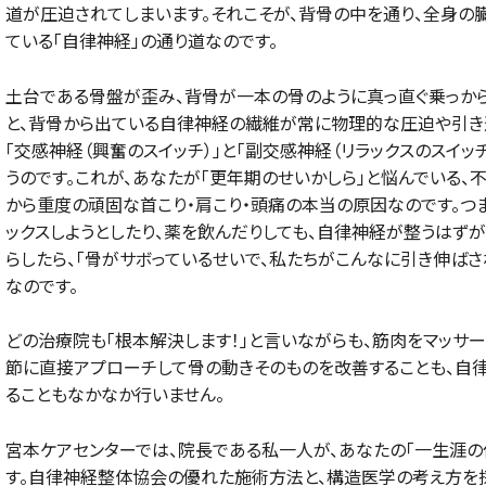
道が圧迫されてしまいます。それこそが、背骨の中を通り、全身の
ている「自律神経」の通り道なのです。
土台である骨盤が歪み、背骨が一本の骨のように真っ直ぐ乗っか
と、背骨から出ている自律神経の繊維が常に物理的な圧迫や引き
「交感神経（興奮のスイッチ）」と「副交感神経（リラックスのスイッ
うのです。これが、あなたが「更年期のせいかしら」と悩んでいる、
から重度の頑固な首こり・肩こり・頭痛の本当の原因なのです。つ
ックスしようとしたり、薬を飲んだりしても、自律神経が整うはずが
らしたら、「骨がサボっているせいで、私たちがこんなに引き伸ばさ
なのです。
どの治療院も「根本解決します！」と言いながらも、筋肉をマッサ
節に直接アプローチして骨の動きそのものを改善することも、自
ることもなかなか行いません。
宮本ケアセンターでは、院長である私一人が、あなたの「一生涯の
す。自律神経整体協会の優れた施術方法と、構造医学の考え方を