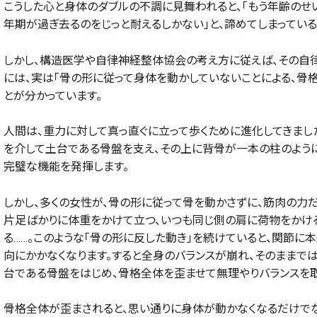
こうした心と身体のダブルの不調に見舞われると、「もう年齢のせ
年期が過ぎ去るのをじっと耐えるしかない」と、諦めてしまってい
しかし、構造医学や自律神経整体協会の考え方に従えば、その自
には、実は「骨の形に従って身体を動かしていないことによる、骨
とが分かっています。
人間は、重力に対して真っ直ぐに立って歩くために進化してきまし
を介して土台である骨盤を支え、その上に背骨が一本の柱のよう
完璧な機能を発揮します。
しかし、多くの女性が、骨の形に従って骨を動かさずに、筋肉の力
片足ばかりに体重をかけて立つ、いつも同じ側の肩に荷物をかけ
る……。このような「骨の形に反した動き」を続けていると、関節
向にかかなくなります。すると全身のバランスが崩れ、そのままで
台である骨盤をはじめ、骨格全体を歪ませて無理やりバランスを取
骨格全体が歪まされると、思い通りに身体が動かなくなるだけで