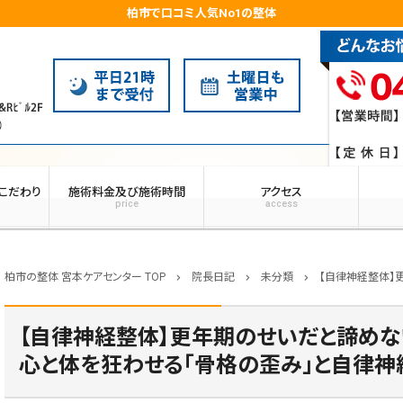
柏市で口コミ人気No1の整体
こだわり
施術料金及び施術時間
アクセス
price
access
柏市の整体 宮本ケアセンター TOP
院長日記
未分類
【自律神経整体】更年期のせいだ
chevron_right
chevron_right
chevron_right
【自律神経整体】更年期のせいだと諦めない
心と体を狂わせる「骨格の歪み」と自律