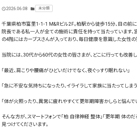
2026.06.08
未分類
query_builder
folder
千葉県柏市富里1-1-1 M&Rビル2F。柏駅から徒歩15分、目
院長である私一人が全ての施術に責任を持って当たっています、
の4階にはカーブスさんが入っており、毎日健康を意識した女性の
当院には、30代から60代の女性の皆さまが、どこに行っても改善
「最近、肩こりや腰痛がひどいだけでなく、夜ぐっすり眠れない」
「急に不安な気持ちになったり、イライラして家族に当たってしまう
「体が火照ったり、異常に疲れやすくて更年期障害かしらと悩んでい
そんな方が、スマートフォンで「柏 自律神経 整体」「更年期 体の
見つけてくださいます。