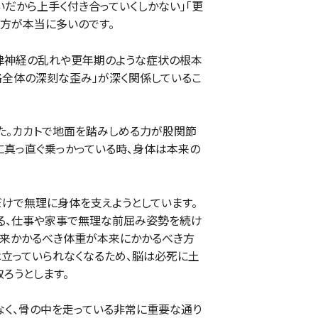
いだから上手く付き合っていくしかない」「更
る方が本当に多いのです。
律神経の乱れや更年期のような症状の根本
格全体の深刻な歪み」が深く関係しているこ
た。カカトで地面を踏みしめる力が股関節
に真っ直ぐ乗っかっている時、身体は本来の
だけで無理に身体を支えようとしています。
る、仕事や家事で無理な前屈み姿勢を続け
に本来かかるべき体重が本来にかかるべき方
は立っていられなくなるため、脳は必死に土
ろうとします。
なく、骨の中を走っている非常に重要な通り