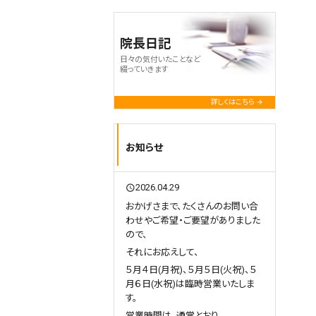
院長日記
日々の気付いたことなど
綴っていきます
詳しくはこちら
お知らせ
2026.04.29
query_builder
おかげさまで、たくさんのお問い合
わせやご希望・ご要望がありました
ので、
それにお応えして、
５月４日(月祝)、５月５日(火祝)、５
月６日(水祝)は臨時営業いたしま
す。
営業時間は、通常とおり