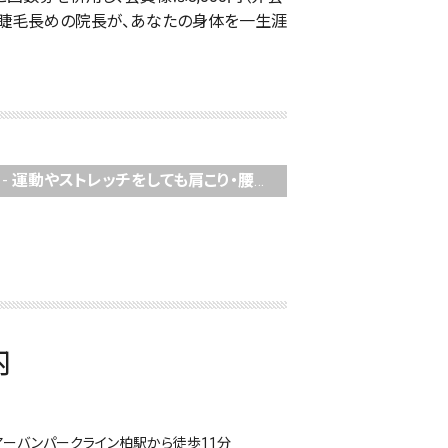
い。睫毛長めの院長が、あなたの身体を一生涯
-
運動やストレッチをしても肩こり・腰痛が治らない驚きの理由：筋肉を「意識する」ほど身体は弱くなる！？
内
アーバンパークライン柏駅から徒歩11分