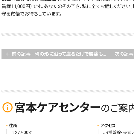
員様11,000円）です。あなたのその辛さ、私に全てお話しくださ
守る覚悟でお待ちしています。
前の記事 -
骨の形に沿って座るだけで腰痛も肩こりも頭痛も消える？江戸時代の躾に隠された驚異の身体論
次の記事 
arrow_back
宮本ケアセンター
info_outline
のご案
住所
アクセス
〒277-0081
JR常磐線・東武