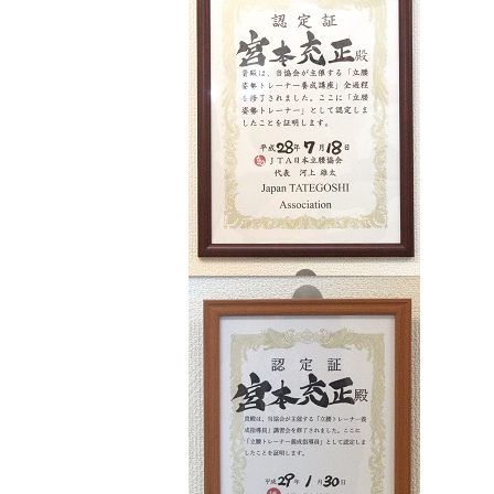
日㈰まで冬期休業させていただき
ます。
皆様のご理解の程、よろしくお願い
いたします。
2021.05.11
query_builder
【重要】新型コロナウイルス感
染に対する宮本ケアセンター
の対応方針について
いつもご利用ありがとうございます。
宮本ケアセンターの院長の宮本で
す。
宮本ケアセンターでは、安心して施
術を受けていただくための対策を
徹底しております。
詳しくは「院長日記」をご覧くださ
い。