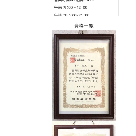
午前：9：00～12：00
午後：15：00～21：00
です。
資格一覧
この機会に施術を受けてみてはい
かがでしょうか？
2026.01.16
query_builder
1/17(土)から1/19(月)は研修のた
め臨時休業となります。
1/20(火)より通常営業となります。
研修により、さらにバージョンアッ
プして施術の質を上げてまいりま
す。
期待してお待ちください！
皆様のご理解の程よろしくお願いい
たします。
2025.12.28
query_builder
2025年12月28日㈰～2026年1月4